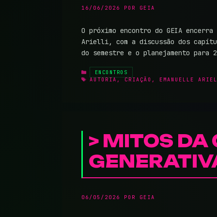
16/06/2026
POR
GEIA
O próximo encontro do GEIA encerra 
Arielli, com a discussão dos capítu
do semestre e o planejamento para 
CATEGORIAS
ENCONTROS
TAGS
AUTORIA
,
CRIAÇÃO
,
EMANUELLE ARIE
MITOS DA 
GENERATIV
06/05/2026
POR
GEIA