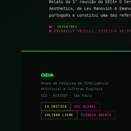
Relato da 3º reunião do GEIA* O ter
Aesthetics, de Lev Manovich e Emanu
português e constitui uma das refe
CATEGORIAS
ENCONTROS
TAGS
EMANUELLE ARIELLI
,
ESTÉTICA ARTI
GEIA
Grupo de Pesquisa em Inteligência
Artificial e Culturas Digitais
CCA · ECA/USP · São Paulo
IA CRÍTICA
SUL GLOBAL
CULTURA LIVRE
CIÊNCIA ABERTA