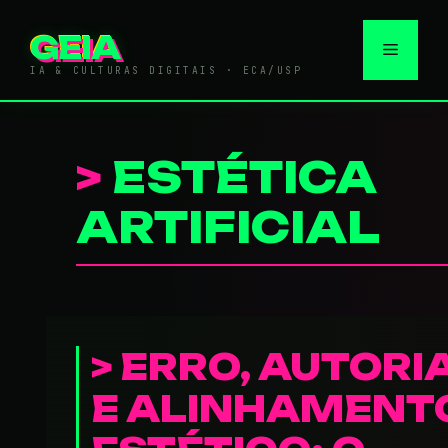
Pular
para
GEIA
Menu
o
IA & CULTURAS DIGITAIS · ECA/USP
conteúdo
ESTÉTICA
ARTIFICIAL
ERRO, AUTORI
E ALINHAMENT