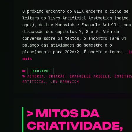
O próximo encontro do GEIA encerra o ciclo de
leitura do livro Artificial Aesthetics (baixe
aqui), de Lev Manovich e Emanuele Arielli, com
discussão dos capítulos 7, 8 e 9. Além da
conversa sobre os textos, o encontro fará um
balanço das atividades do semestre e o
planejamento para 2026/2. É aberto a todas …
L
mais
CATEGORIAS
ENCONTROS
TAGS
AUTORIA
,
CRIAÇÃO
,
EMANUELLE ARIELLI
,
ESTÉTIC
ARTIFICIAL
,
LEV MANOVICH
MITOS DA
CRIATIVIDADE,