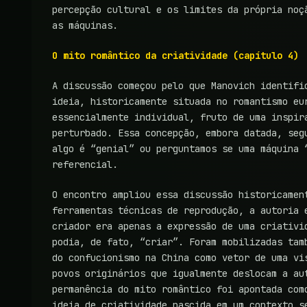
percepção cultural e os limites da própria noç
as máquinas.
O mito romântico da criatividade (capítulo 4)
A discussão começou pelo que Manovich identifi
ideia, historicamente situada no romantismo eu
essencialmente individual, fruto de uma inspir
perturbado. Essa concepção, embora datada, seg
algo é “genial” ou perguntamos se uma máquina 
referencial.
O encontro ampliou essa discussão historicamen
ferramentas técnicas de reprodução, a autoria 
criador era apenas a expressão de uma criativi
podia, de fato, “criar”. Foram mobilizadas tam
do confucionismo na China como vetor de uma vi
povos originários que igualmente deslocam a au
permanência do mito romântico foi apontada com
ideia de criatividade nascida em um contexto s