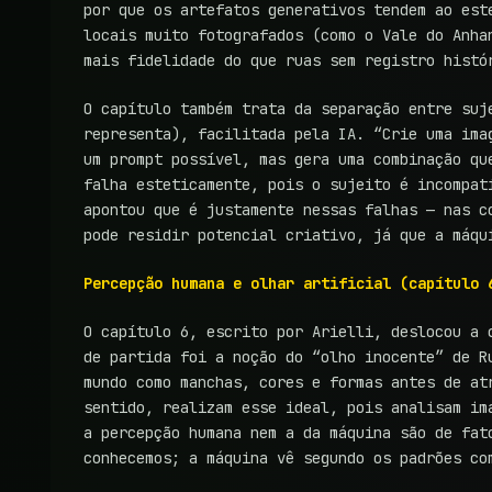
por que os artefatos generativos tendem ao est
locais muito fotografados (como o Vale do Anha
mais fidelidade do que ruas sem registro histó
O capítulo também trata da separação entre suj
representa), facilitada pela IA. “Crie uma ima
um prompt possível, mas gera uma combinação qu
falha esteticamente, pois o sujeito é incompat
apontou que é justamente nessas falhas — nas c
pode residir potencial criativo, já que a máqu
Percepção humana e olhar artificial (capítulo 
O capítulo 6, escrito por Arielli, deslocou a 
de partida foi a noção do “olho inocente” de R
mundo como manchas, cores e formas antes de at
sentido, realizam esse ideal, pois analisam im
a percepção humana nem a da máquina são de fat
conhecemos; a máquina vê segundo os padrões co