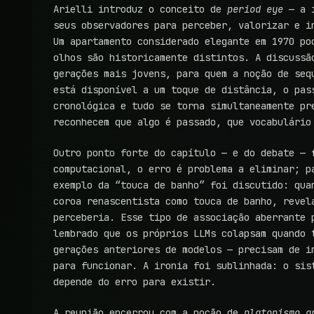
Arielli introduz o conceito de
period eye
— a i
seus observadores para perceber, valorizar e i
Um apartamento considerado elegante em 1970 po
olhos são historicamente distintos. A discussã
gerações mais jovens, para quem a noção de seq
está disponível a um toque de distância, o pas
cronológica e tudo se torna simultaneamente pr
reconhecem que algo é passado, que vocabulário
Outro ponto forte do capítulo — e do debate — 
computacional, o erro é problema a eliminar; p
exemplo da “touca de banho” foi discutido: qua
coroa renascentista como touca de banho, revel
perceberia. Esse tipo de associação aberrante 
lembrado que os próprios LLMs colapsam quando 
gerações anteriores de modelos — precisam de i
para funcionar. A ironia foi sublinhada: o sis
depende do erro para existir.
A reunião encerrou com a noção de
platonismo a