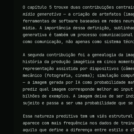
O capítulo 5 trouxe duas contribuições centrai
mídia generativa
— a criação de artefatos (imag
ferramentas de software baseadas em redes neur
mídia. A importância dessa definição, sublinha
generativa é também um processo comunicacional
como comunicação, não apenas como sistema técn
A segunda contribuição foi a genealogia da ima
história da produção imagética em cinco moment
representação assistida por dispositivos (câme
mecânico (fotografia, cinema); simulação compu
— a imagem gerada por IA como probabilidade ma
prediz qual imagem corresponde melhor ao input
bilhões de exemplos. A imagem deixa de ser índ
sujeito e passa a ser uma probabilidade que se
Essa natureza preditiva tem um viés estrutural
aparece com mais frequência nos dados de trein
aquilo que define a diferença entre estilo e c