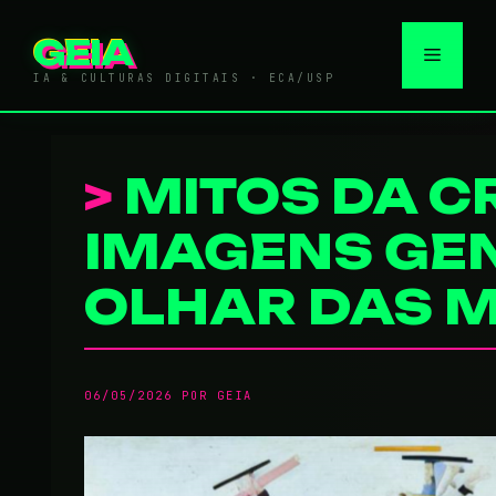
Pular
para
GEIA
Menu
o
IA & CULTURAS DIGITAIS · ECA/USP
conteúdo
MITOS DA CR
IMAGENS GEN
OLHAR DAS 
06/05/2026
POR
GEIA