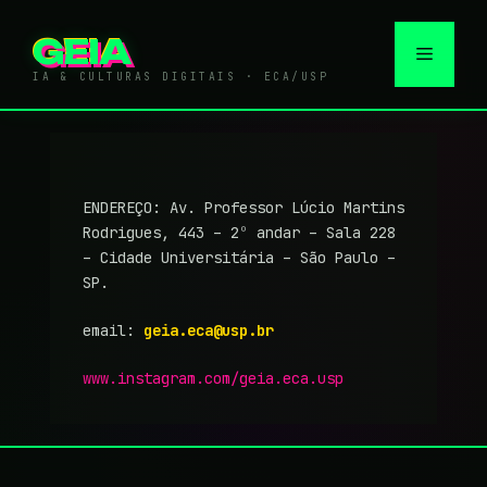
Pular
para
GEIA
Menu
o
IA & CULTURAS DIGITAIS · ECA/USP
conteúdo
ENDEREÇO: Av. Professor Lúcio Martins
Rodrigues, 443 – 2º andar – Sala 228
– Cidade Universitária – São Paulo –
SP.
email:
geia.eca@usp.br
www.instagram.com/geia.eca.usp