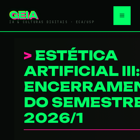
Pular
para
GEIA
Menu
o
IA & CULTURAS DIGITAIS · ECA/USP
conteúdo
ESTÉTICA
ARTIFICIAL III:
ENCERRAME
DO SEMESTR
2026/1