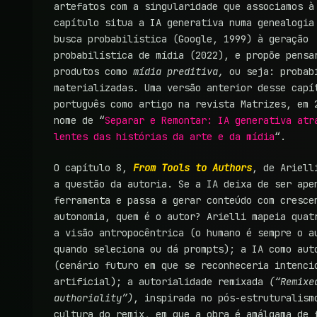
artefatos com a singularidade que associamos à
capítulo situa a IA generativa numa genealogia
busca probabilística (Google, 1999) à geração
probabilística de mídia (2022), e propõe pensa
produtos como
mídia preditiva,
ou seja: probab
materializadas. Uma versão anterior desse capí
português como artigo na revista Matrizes, em 
nome de “
Separar e Remontar: IA generativa atr
lentes das histórias da arte e da mídia
“.
O capítulo 8,
From Tools to Authors
, de Ariell
a questão da autoria. Se a IA deixa de ser ape
ferramenta e passa a gerar conteúdo com cresce
autonomia, quem é o autor? Arielli mapeia quat
a visão antropocêntrica (o humano é sempre o a
quando seleciona ou dá prompts); a IA como aut
(cenário futuro em que se reconheceria intenci
artificial); a autorialidade remixada
(“Remixe
authoriality”)
, inspirada no pós-estruturalism
cultura do remix, em que a obra é amálgama de 