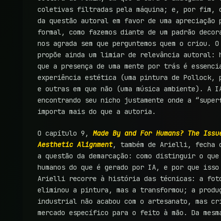
coletivas filtradas pela máquina; e, por fim, 
da questão autoral em favor de uma apreciação 
formal, como fazemos diante de um padrão decor
nos agrada sem que perguntemos quem o criou. O
propõe ainda um limiar de relevância autoral: 
que a presença de uma mente por trás é essenci
experiência estética (uma pintura de Pollock, 
e outras em que não (uma música ambiente). A I
encontrando seu nicho justamente onde a “super
importa mais do que a autoria.
O capítulo 9,
Made By and For Humans? The Issu
Aesthetic Alignment
, também de Arielli, fecha 
a questão da demarcação: como distinguir o que
humanos do que é gerado por IA, e por que isso
Arielli recorre à história das técnicas: a fot
eliminou a pintura, mas a transformou; a produ
industrial não acabou com o artesanato, mas cr
mercado específico para o feito à mão. Da mesm