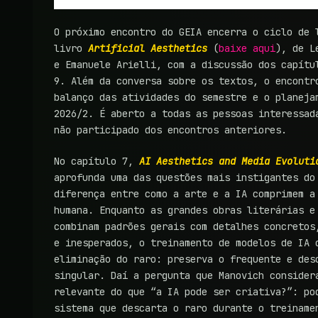
O próximo encontro do GEIA encerra o ciclo de 
livro
Artificial Aesthetics
(
baixe aqui
), de L
e Emanuele Arielli, com a discussão dos capítu
9. Além da conversa sobre os textos, o encontr
balanço das atividades do semestre e o planeja
2026/2. É aberto a todas as pessoas interessad
não participado dos encontros anteriores.
No capítulo 7,
AI Aesthetics and Media Evoluti
aprofunda uma das questões mais instigantes do
diferença entre como a arte e a IA comprimem a
humana. Enquanto as grandes obras literárias e
combinam padrões gerais com detalhes concretos
e inesperados, o treinamento de modelos de IA 
eliminação do raro: preserva o frequente e des
singular. Daí a pergunta que Manovich consider
relevante do que “a IA pode ser criativa?”: po
sistema que descarta o raro durante o treiname