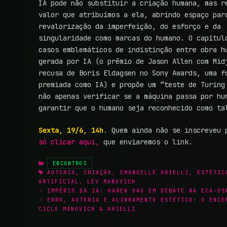
IA pode não substituir a criação humana, mas r
valor que atribuímos a ela, abrindo espaço par
revalorização da imperfeição, do esforço e da
singularidade como marcas do humano. O capítul
casos emblemáticos de indistinção entre obra h
gerada por IA (o prêmio de Jason Allen com Mid
recusa de Boris Eldagsen no Sony Awards, uma f
premiada como IA) e propõe um “teste de Turing
não apenas verificar se a máquina passa por hu
garantir que o humano seja reconhecido como ta
Sexta, 19/6, 14h
. Quem ainda não se inscreveu 
só clicar aqui,
que enviaremos o link.
CATEGORIAS
ENCONTROS
TAGS
AUTORIA
,
CRIAÇÃO
,
EMANUELLE ARIELLI
,
ESTÉTIC
ARTIFICIAL
,
LEV MANOVICH
IMPÉRIO DA IA: KAREN HAO EM DEBATE NA ECA-US
ERRO, AUTORIA E ALINHAMENTO ESTÉTICO: O ENCE
CICLO MANOVICH & ARIELLI