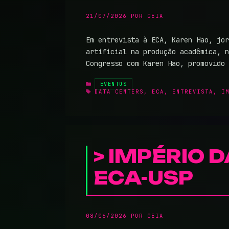
21/07/2026
POR
GEIA
Em entrevista à ECA, Karen Hao, jor
artificial na produção acadêmica, n
Congresso com Karen Hao, promovido
CATEGORIAS
EVENTOS
TAGS
DATA CENTERS
,
ECA
,
ENTREVISTA
,
I
IMPÉRIO D
ECA-USP
08/06/2026
POR
GEIA