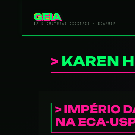
Pular
para
GEIA
o
conteúdo
IA & CULTURAS DIGITAIS · ECA/USP
KAREN 
IMPÉRIO D
NA ECA-US