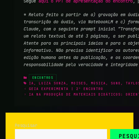
Segue
aqui o PPT de apresentação do encontro
, 
*
Relato feito a partir de a) gravação em áudi
transcrição do áudio, via NotebookLM e c) form
Claude, com o seguinte prompt inicial “Transfo
um relato textual de até 3 páginas, a ser publ
Atente para as principais ideias e para a obje
informativo. Não precisa identificar os autore
edição humana antes da publicação, e os coorde
responsabilidade pela veracidade e integridade
CATEGORIAS
ENCONTROS
TAGS
IA
,
LUIZA SONZA
,
MOISES
,
MÚSICA
,
SUNO
,
TAYLO
GEIA EXPERIMENTA | 2º ENCONTRO
IA NA PRODUÇÃO DE MATERIAIS DIDÁTICOS: ORIEN
Pesquisar
PESQU