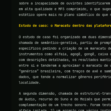
sobre a incapacidade de ouvintes identificarem
em alta qualidade e MP3 comprimido, o que suge
estético opera mais no plano simbólico do que 
Estudo de caso: o Maracatu dentro das platafor
O estudo de caso foi organizado em duas dimens
chamada de semântico-gerativa, partiu de promp
específicos pedindo a criação de um maracatu d
instrumentos como alfaia, agogê, gongê, caixa 
com descrições detalhadas, os resultados manti
entre si e tenderam a aproximar o maracatu de 
“genérica” brasileira, com traços de axé e sam
dados, que tende a normalizar gêneros periféri
localidade.
A segunda dimensão, chamada de estrutural-tran
de áudio, recurso do Suno e do Moisés que perm
complementação de um trecho sonoro. Foram test
alfaia isolada, 2) um arranjo com vários instr