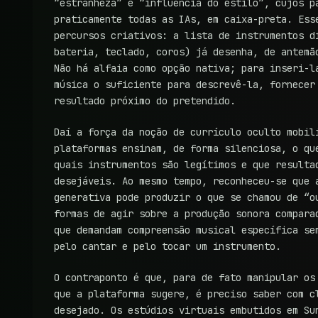
“estranheza” e “influência do estilo”, cujos p
praticamente todas as IAs, em caixa-preta. Ess
percursos criativos: a lista de instrumentos d
bateria, teclado, coros) já desenha, de antemã
Não há alfaia como opção nativa; para inseri-l
música o suficiente para descrevê-la, fornecer
resultado próximo do pretendido.
Daí a força da noção de currículo oculto mobil
plataformas ensinam, de forma silenciosa, o qu
quais instrumentos são legítimos e que resulta
desejáveis. Ao mesmo tempo, reconheceu-se que 
generativa pode produzir o que se chamou de “o
formas de agir sobre a produção sonora compara
que demandam compreensão musical específica se
pelo cantar e pelo tocar um instrumento.
O contraponto é que, para de fato manipular os
que a plataforma sugere, é preciso saber com c
desejado. Os estúdios virtuais embutidos em Su